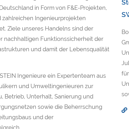
St
Deutschland in Form von F&E-Projekten,
S
 zahlreichen Ingenieurprojekten
tet. Ziele unseres Handelns sind der
Bo
r nachhaltigen Funktionssicherheit der
Gm
astrukturen und damit der Lebensqualität
Un
Ju
fü
t STEIN Ingenieure ein Expertenteam aus
Un
aulikern und Umweltingenieuren zur
so
, Betrieb, Unterhalt, Sanierung und
gungsnetzen sowie die Beherrschung
eitungsbaus und der
lgreich.