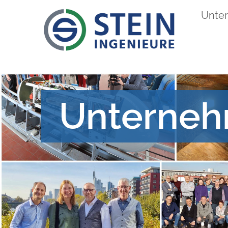
Direkt
Unte
Main
zum
Inhalt
navigation
Unterne