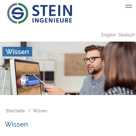
Direkt
Main
zum
Inhalt
navigation
English
Deutsch
Wissen
Startseite
Wissen
Pfadnavigation
Wissen