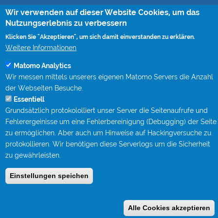
Wir verwenden auf dieser Website Cookies, um das
Rohrvortrieb
Nutzungserlebnis zu verbessern
Monitoring von Rohrvortrieben (CoJack)
S-Kurven Vortriebe (CoJack Hydra)
Klicken Sie "Akzeptieren", um sich damit einverstanden zu erklären.
Weitere Informationen
Wissen
Matomo Analytics
Mitgliedschaften
Wir messen mittels unserers eigenen Matomo Servers die Anzahl
Berufsbegleitende Qualifizierung bei STEIN Ingenieure
der Webseiten Besuche.
Publikationen
Fachgespräche Rohrvortrieb
Essentiell
Kanalgipfel
Grundsätzlich protokololliert unser Server die Seitenaufrufe und
Fehlerergeinisse um eine Fehlerbereinigung (Debugging) der Seite
Kontakt
zu ermöglichen. Aber auch um Hinweise auf Hackingversuche zu
protokollieren. Wir benötigen diese Serverlogs um die Sicherheit
Impressum
zu gewährleisten.
Datenschutz
Einstellungen speichen
Anmelden
Benutzermenü
Alle Cookies akzeptieren