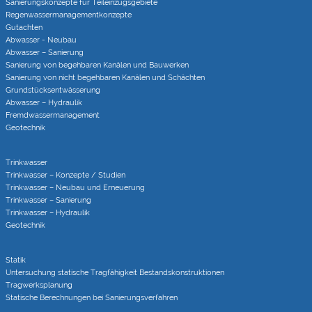
Sanierungs­konzepte für Teileinzugs­gebiete
Regenwasser­managementkonzepte
Gutachten
Abwasser - Neubau
Abwasser – Sanierung
Sanierung von begehbaren Kanälen und Bauwerken
Sanierung von nicht begehbaren Kanälen und Schächten
Grundstücks­entwässerung
Abwasser – Hydraulik
Fremdwasser­manage­ment
Geotechnik
Trinkwasser
Trinkwasser – Konzepte / Studien
Trinkwasser – Neubau und Erneuerung
Trinkwasser – Sanierung
Trinkwasser – Hydraulik
Geotechnik
Statik
Untersuchung statische Tragfähigkeit Bestandskonstruktionen
Tragwerksplanung
Statische Berechnungen bei Sanierungsverfahren