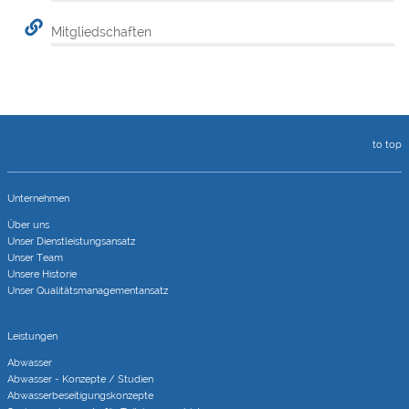
Mitgliedschaften
to top
Unternehmen
Über uns
Unser Dienstleistungsansatz
Unser Team
Unsere Historie
Unser Qualitätsmanagementansatz
Leistungen
Abwasser
Abwasser - Konzepte / Studien
Abwasserbeseitigungs­konzepte