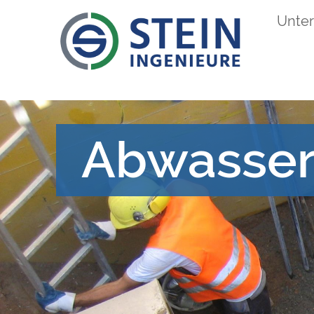
Direkt
Unte
Main
zum
Inhalt
navigation
Abwasser