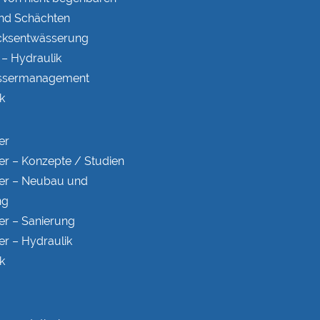
nd Schächten
ks­entwässerung
– Hydraulik
ser­manage­ment
k
er
er – Konzepte / Studien
er – Neubau und
ng
er – Sanierung
er – Hydraulik
k