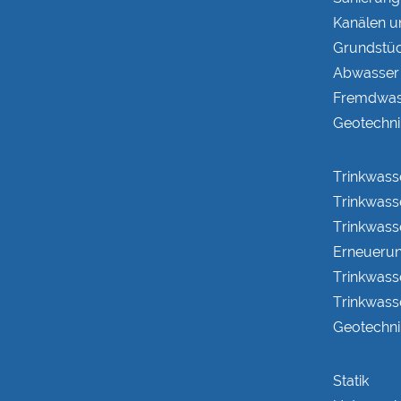
Kanälen u
Grundstüc
Abwasser 
Fremdwas
Geotechni
Trinkwass
Trinkwass
Trinkwass
Erneueru
Trinkwass
Trinkwass
Geotechni
Statik