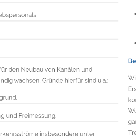
iebspersonals
Be
 für den Neubau von Kanälen und
Wi
ig wachsen. Gründe hierfür sind u.a.:
Er
grund,
ko
Wu
ng und Freimessung,
ga
Tr
erkehrsströme insbesondere unter