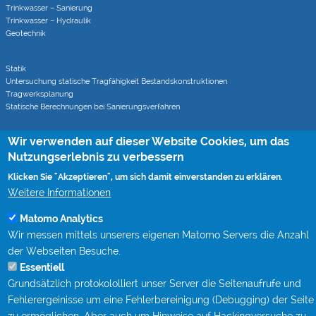
Trinkwasser – Sanierung
Trinkwasser – Hydraulik
Geotechnik
Statik
Untersuchung statische Tragfähigkeit Bestandskonstruktionen
Tragwerksplanung
Statische Berechnungen bei Sanierungsverfahren
Wir verwenden auf dieser Website Cookies, um das
Rohrvortrieb
Monitoring von Rohrvortrieben (CoJack)
Nutzungserlebnis zu verbessern
S-Kurven Vortriebe (CoJack Hydra)
Klicken Sie "Akzeptieren", um sich damit einverstanden zu erklären.
Weitere Informationen
Wissen
Matomo Analytics
Mitgliedschaften
Wir messen mittels unserers eigenen Matomo Servers die Anzahl
Berufsbegleitende Qualifizierung bei STEIN Ingenieure
Publikationen
der Webseiten Besuche.
Fachgespräche Rohrvortrieb
Essentiell
Kanalgipfel
Grundsätzlich protokololliert unser Server die Seitenaufrufe und
Fehlerergeinisse um eine Fehlerbereinigung (Debugging) der Seite
Kontakt