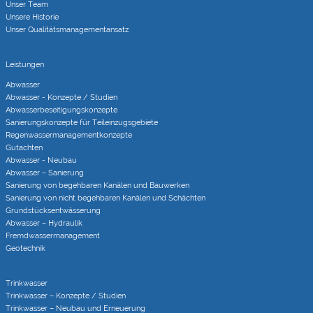
Unser Team
Unsere Historie
Unser Qualitätsmanagementansatz
Leistungen
Abwasser
Abwasser - Konzepte / Studien
Abwasserbeseitigungs­konzepte
Sanierungs­konzepte für Teileinzugs­gebiete
Regenwasser­managementkonzepte
Gutachten
Abwasser - Neubau
Abwasser – Sanierung
Sanierung von begehbaren Kanälen und Bauwerken
Sanierung von nicht begehbaren Kanälen und Schächten
Grundstücks­entwässerung
Abwasser – Hydraulik
Fremdwasser­manage­ment
Geotechnik
Trinkwasser
Trinkwasser – Konzepte / Studien
Trinkwasser – Neubau und Erneuerung