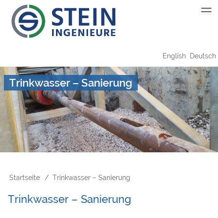
Direkt
Main
zum
Inhalt
navigation
English
Deutsch
Trinkwasser – Sanierung
Startseite
Trinkwasser – Sanierung
Pfadnavigation
Trinkwasser – Sanierung